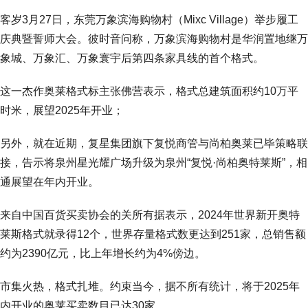
客岁3月27日，东莞万象滨海购物村（Mixc Village）举步履工
庆典暨誓师大会。彼时音问称，万象滨海购物村是华润置地继万
象城、万象汇、万象寰宇后第四条家具线的首个格式。
这一杰作奥莱格式标主张佛营表示，格式总建筑面积约10万平
时米，展望2025年开业；
另外，就在近期，复星集团旗下复悦商管与尚柏奥莱已毕策略联
接，告示将泉州星光耀广场升级为泉州“复悦·尚柏奥特莱斯”，相
通展望在年内开业。
来自中国百货买卖协会的关所有据表示，2024年世界新开奥特
莱斯格式就录得12个，世界存量格式数更达到251家，总销售额
约为2390亿元，比上年增长约为4%傍边。
市集火热，格式扎堆。约束当今，据不所有统计，将于2025年
内开业的奥莱买卖数目已达30家。