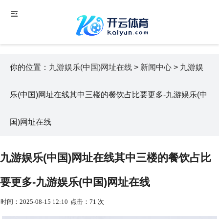
你的位置：
九游娱乐(中国)网址在线
>
新闻中心
> 九游娱
乐(中国)网址在线其中三楼的餐饮占比要更多-九游娱乐(中
国)网址在线
九游娱乐(中国)网址在线其中三楼的餐饮占比
要更多-九游娱乐(中国)网址在线
时间：2025-08-15 12:10
点击：71 次