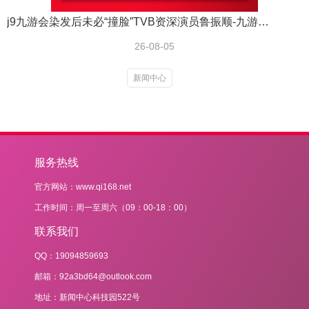
j9九游会染发后未必“撞脸”TVB资深演员鲁振顺-九游娱乐(中国)网址在线
26-08-05
新闻中心
服务热线
官方网站：www.qi168.net
工作时间：周一至周六（09：00-18：00）
联系我们
QQ：19094859693
邮箱：92a3bd64@outlook.com
地址：新闻中心科技园522号