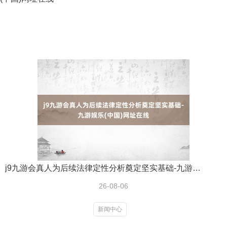
j9九游会真人为后续法律定性分析奠定坚实基础-九游娱乐(中国)网址在线
26-08-06
新闻中心