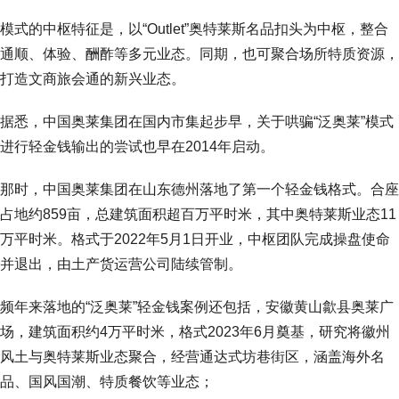
模式的中枢特征是，以“Outlet”奥特莱斯名品扣头为中枢，整合
通顺、体验、酬酢等多元业态。同期，也可聚合场所特质资源，
打造文商旅会通的新兴业态。
据悉，中国奥莱集团在国内市集起步早，关于哄骗“泛奥莱”模式
进行轻金钱输出的尝试也早在2014年启动。
那时，中国奥莱集团在山东德州落地了第一个轻金钱格式。合座
占地约859亩，总建筑面积超百万平时米，其中奥特莱斯业态11
万平时米。格式于2022年5月1日开业，中枢团队完成操盘使命
并退出，由土产货运营公司陆续管制。
频年来落地的“泛奥莱”轻金钱案例还包括，安徽黄山歙县奥莱广
场，建筑面积约4万平时米，格式2023年6月奠基，研究将徽州
风土与奥特莱斯业态聚合，经营通达式坊巷街区，涵盖海外名
品、国风国潮、特质餐饮等业态；