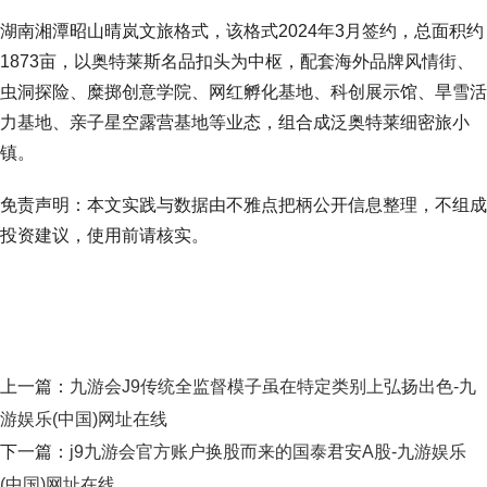
湖南湘潭昭山晴岚文旅格式，该格式2024年3月签约，总面积约
1873亩，以奥特莱斯名品扣头为中枢，配套海外品牌风情街、
虫洞探险、糜掷创意学院、网红孵化基地、科创展示馆、旱雪活
力基地、亲子星空露营基地等业态，组合成泛奥特莱细密旅小
镇。
免责声明：本文实践与数据由不雅点把柄公开信息整理，不组成
投资建议，使用前请核实。
上一篇：
九游会J9传统全监督模子虽在特定类别上弘扬出色-九
游娱乐(中国)网址在线
下一篇：
j9九游会官方账户换股而来的国泰君安A股-九游娱乐
(中国)网址在线