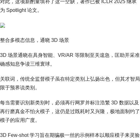
对此，这项新酌量填补了这一空缺，著作已被 ICLR 2025 继承
为 Spotlight 论文。
整合多模态信息，通晓 3D 场景
3D 场景通晓在具身智能、VR/AR 等限制至关遑急，匡助开采准
确感知息争读三维寰球。
关联词，传统全监督模子虽在特定类别上弘扬出色，但其才智局
限于预界说类别。
每当需要识别新类别时，必须再行网罗并标注浩繁 3D 数据以及
再行磨真金不怕火模子，这仍是过既耗时又兴隆，极地面制约了
模子的应用广度。
3D Few-shot 学习旨在期骗极一丝的示例样本以顺应模子来灵验