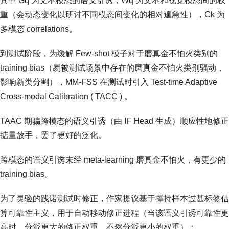
其中 Gq 为文本模态的语义引诱，Wq 为文本和视觉模态间的权
重（会动态变化以研讨不同模态间变化的相对遑急性），Ck 为
多模态 correlations。
到测试阶段，为缓解 Few-shot 模子对于磨真金不怕火类别的
training bias（易被测试场景中存在的磨真金不怕火类别骚动，
影响新类分割），MM-FSS 在测试时引入 Test-time Adaptive
Cross-modal Calibration ( TACC ) 。
TAAC 期骗跨模态的语义引诱（由 IF Head 生成）顺应性地修正
掂量放手，罢了更好的泛化。
跨模态的语义引诱未经 meta-learning 磨真金不怕火，有更少的
training bias。
为了灵验的践诺测试时修正，作家提议基于撑持样本过甚标签估
算可靠性主义，用于自动移动修正进程（当该语义引诱可靠性更
高时，分派更大的修正权重，不然分派更小的权重）：