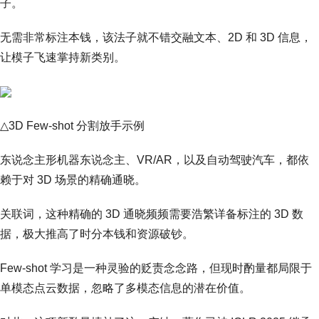
子。
无需非常标注本钱，该法子就不错交融文本、2D 和 3D 信息，
让模子飞速掌持新类别。
△3D Few-shot 分割放手示例
东说念主形机器东说念主、VR/AR，以及自动驾驶汽车，都依
赖于对 3D 场景的精确通晓。
关联词，这种精确的 3D 通晓频频需要浩繁详备标注的 3D 数
据，极大推高了时分本钱和资源破钞。
Few-shot 学习是一种灵验的贬责念念路，但现时酌量都局限于
单模态点云数据，忽略了多模态信息的潜在价值。