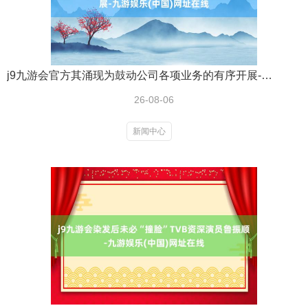
j9九游会官方其涌现为鼓动公司各项业务的有序开展-九游娱乐(中国)网址在线
26-08-06
新闻中心