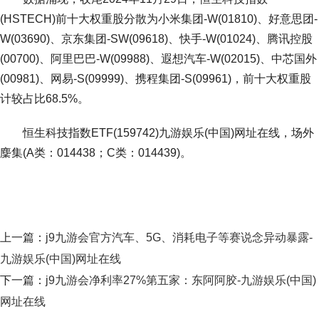
(HSTECH)前十大权重股分散为小米集团-W(01810)、好意思团-
W(03690)、京东集团-SW(09618)、快手-W(01024)、腾讯控股
(00700)、阿里巴巴-W(09988)、遐想汽车-W(02015)、中芯国外
(00981)、网易-S(09999)、携程集团-S(09961)，前十大权重股
计较占比68.5%。
恒生科技指数ETF(159742)九游娱乐(中国)网址在线，场外
麇集(A类：014438；C类：014439)。
上一篇：
j9九游会官方汽车、5G、消耗电子等赛说念异动暴露-
九游娱乐(中国)网址在线
下一篇：
j9九游会净利率27%第五家：东阿阿胶-九游娱乐(中国)
网址在线