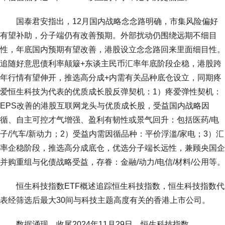
国泰君安指出，12月国内战略念念路明确，市集风险偏好
有望补助，分子端仍有改善预期。外部扰动仍围绕远期不细目
性，年底国内预期有望改善，港股设立念念路回来里面细目性。
追随好意思债利率颠簸+东谈主民币汇率年底阶段企稳，港股跨
年行情有望伸开，推选高分成+内需有关品种底仓设立，同期疼
爱恒生科技为代表的优质成长股反弹契机：1）疼爱弹性契机：
EPS改善的港股互联网龙头与优质成长股，受益国内战略因
循、自主可控才气增强、盈利有韧性或景气回升：包括医药/电
子/汽车/新动力；2）受益内需因循品种：平价浮滥/家电；3）汇
率企稳阶段，推选高分成底仓，优选分子端长远性，兼顾央国企
并购重组与化债战略受益，存眷：金融/动力/电信/材料/公用等。
恒生科技指数ETF概述追踪恒生科技指数，恒生科技指数代
表经筛选后最大30间与科技主题高度有关的香港上市公司。
数据涌现，收尾2024年11月29日，恒生科技指数