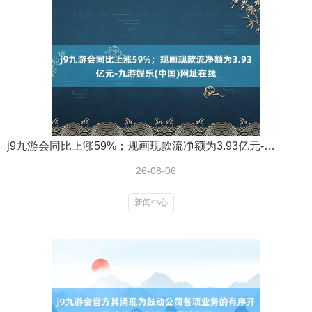
j9九游会同比上涨59%；规画现款流净额为3.93亿元-九游娱乐(中国)网址在线
26-08-06
新闻中心