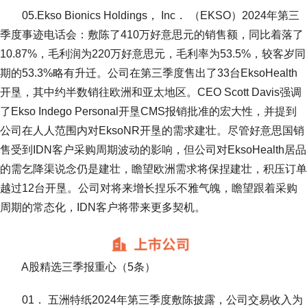
05.Ekso Bionics Holdings， Inc． （EKSO）2024年第三
季度事迹电话会：敷陈了410万好意思元的销售额，同比着落了
10.87%，毛利润为220万好意思元，毛利率为53.5%，较客岁同
期的53.3%略有升迁。公司在第三季度售出了33台EksoHealth
开垦，其中约半数销往欧洲和亚太地区。CEO Scott Davis强调
了Ekso Indego Personal开垦CMS报销批准的宏大性，并提到
公司在人人范围内对EksoNR开垦的需求建壮。尽管好意思国销
售受到IDN客户采购周期波动的影响，但公司对EksoHealth居品
的需乞降渠说念仍是建壮，瞻望欧洲需求将保捏建壮，积压订单
越过12台开垦。公司对将来增长捏乐不雅气魄，瞻望跟着采购
周期的常态化，IDN客户将带来更多契机。
A股精选三季报重心（5条）
01． 五洲特纸2024年第三季度敷陈披露，公司交易收入为