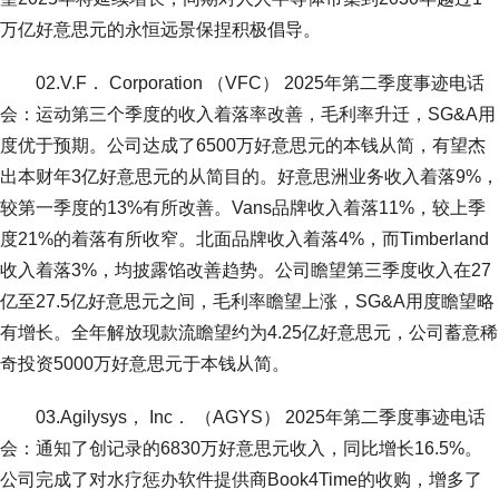
万亿好意思元的永恒远景保捏积极倡导。
02.V.F． Corporation （VFC） 2025年第二季度事迹电话
会：运动第三个季度的收入着落率改善，毛利率升迁，SG&A用
度优于预期。公司达成了6500万好意思元的本钱从简，有望杰
出本财年3亿好意思元的从简目的。好意思洲业务收入着落9%，
较第一季度的13%有所改善。Vans品牌收入着落11%，较上季
度21%的着落有所收窄。北面品牌收入着落4%，而Timberland
收入着落3%，均披露馅改善趋势。公司瞻望第三季度收入在27
亿至27.5亿好意思元之间，毛利率瞻望上涨，SG&A用度瞻望略
有增长。全年解放现款流瞻望约为4.25亿好意思元，公司蓄意稀
奇投资5000万好意思元于本钱从简。
03.Agilysys， Inc． （AGYS） 2025年第二季度事迹电话
会：通知了创记录的6830万好意思元收入，同比增长16.5%。
公司完成了对水疗惩办软件提供商Book4Time的收购，增多了