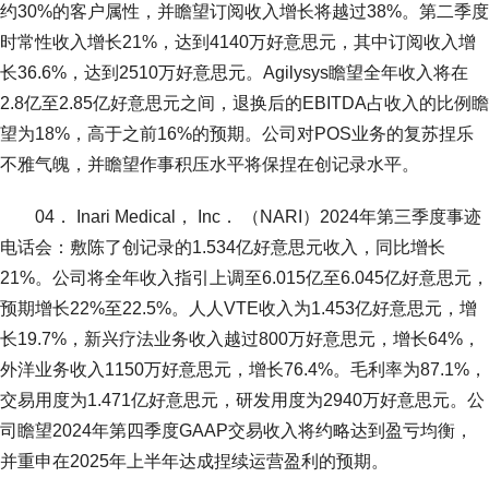
约30%的客户属性，并瞻望订阅收入增长将越过38%。第二季度
时常性收入增长21%，达到4140万好意思元，其中订阅收入增
长36.6%，达到2510万好意思元。Agilysys瞻望全年收入将在
2.8亿至2.85亿好意思元之间，退换后的EBITDA占收入的比例瞻
望为18%，高于之前16%的预期。公司对POS业务的复苏捏乐
不雅气魄，并瞻望作事积压水平将保捏在创记录水平。
04． Inari Medical， Inc． （NARI）2024年第三季度事迹
电话会：敷陈了创记录的1.534亿好意思元收入，同比增长
21%。公司将全年收入指引上调至6.015亿至6.045亿好意思元，
预期增长22%至22.5%。人人VTE收入为1.453亿好意思元，增
长19.7%，新兴疗法业务收入越过800万好意思元，增长64%，
外洋业务收入1150万好意思元，增长76.4%。毛利率为87.1%，
交易用度为1.471亿好意思元，研发用度为2940万好意思元。公
司瞻望2024年第四季度GAAP交易收入将约略达到盈亏均衡，
并重申在2025年上半年达成捏续运营盈利的预期。