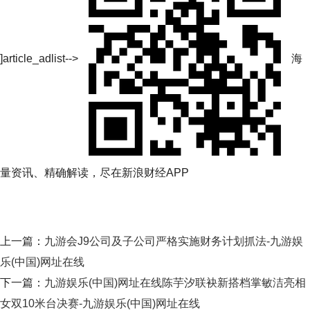
]article_adlist-->
海
量资讯、精确解读，尽在新浪财经APP
上一篇：
九游会J9公司及子公司严格实施财务计划抓法-九游娱
乐(中国)网址在线
下一篇：
九游娱乐(中国)网址在线陈芋汐联袂新搭档掌敏洁亮相
女双10米台决赛-九游娱乐(中国)网址在线