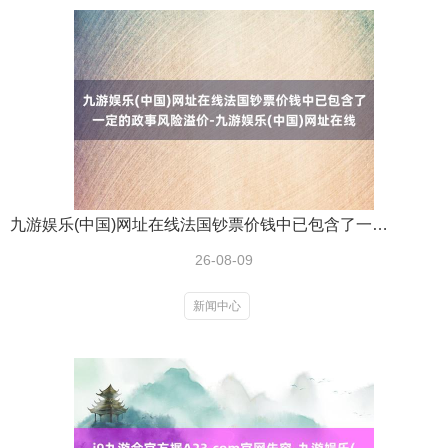
九游娱乐(中国)网址在线法国钞票价钱中已包含了一定的政事风险溢价-九游娱乐(中国)网址在线
26-08-09
新闻中心